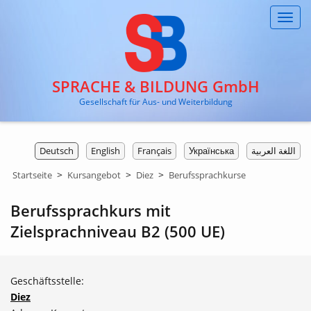
Toggl
navig
SPRACHE & BILDUNG GmbH
Gesellschaft für Aus- und Weiterbildung
Deutsch
English
Français
Українська
اللغة العربية
>
>
>
Startseite
Kursangebot
Diez
Berufssprachkurse
Berufssprachkurs mit
Zielsprachniveau B2 (500 UE)
Geschäftsstelle:
Diez