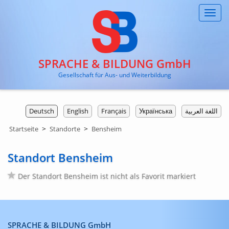
Toggl
navig
SPRACHE & BILDUNG GmbH
Gesellschaft für Aus- und Weiterbildung
Deutsch
English
Français
Українська
اللغة العربية
>
>
Startseite
Standorte
Bensheim
Standort Bensheim
Der Standort Bensheim ist nicht als Favorit markiert
SPRACHE & BILDUNG GmbH