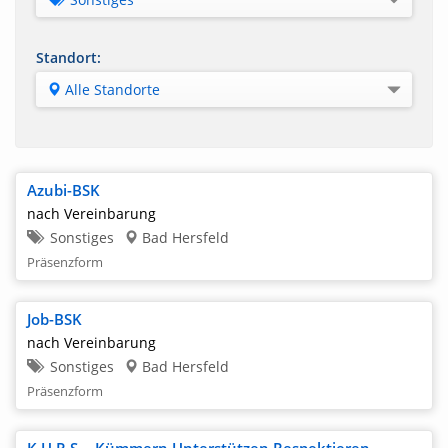
Alle Kategorien
Standort:
Integrationskurse
Alle Standorte
Berufssprachkurse
Alle Standorte
Erstorientierungskurse
Bad Hersfeld
Weitere Deutschkurse
Azubi-BSK
Bad Langensalza
Coaching
nach Vereinbarung
Bad Sooden Allendorf
Sonstiges
Bad Hersfeld
Weiterbildung
Präsenzform
Bensheim
Private Arbeitsvermittlung
Biedenkopf
Sonstiges
Job-BSK
Diez
nach Vereinbarung
Sonstiges
Bad Hersfeld
Dillenburg
Präsenzform
Eisenach
Eschwege