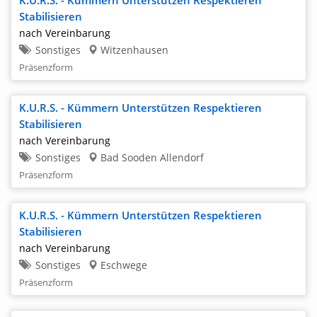
K.U.R.S. - Kümmern Unterstützen Respektieren
Stabilisieren
Fulda
nach Vereinbarung
Göttingen
Sonstiges
Witzenhausen
Präsenzform
Gießen
Gotha
K.U.R.S. - Kümmern Unterstützen Respektieren
Hann. Münden
Stabilisieren
nach Vereinbarung
Hofgeismar
Sonstiges
Bad Sooden Allendorf
Kassel
Präsenzform
Limburg
K.U.R.S. - Kümmern Unterstützen Respektieren
Mühlhausen
Stabilisieren
Marburg
nach Vereinbarung
Sonstiges
Eschwege
Wetzlar
Präsenzform
Witzenhausen
Wolfhagen