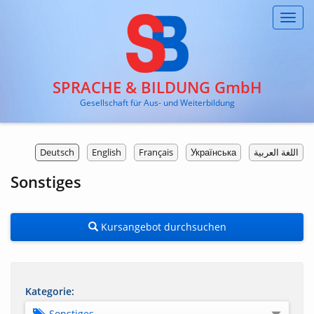
Toggl
navig
SPRACHE & BILDUNG GmbH
Gesellschaft für Aus- und Weiterbildung
Deutsch
English
Français
Українська
اللغة العربية
Sonstiges
Kursangebot durchsuchen
Kategorie:
Sonstiges