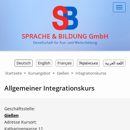
Toggl
navig
SPRACHE & BILDUNG GmbH
Gesellschaft für Aus- und Weiterbildung
Deutsch
English
Français
Українська
اللغة العربية
>
>
>
Startseite
Kursangebot
Gießen
Integrationskurse
Allgemeiner Integrationskurs
Geschäftsstelle:
Gießen
Adresse Kursort:
Katharinengasse 12