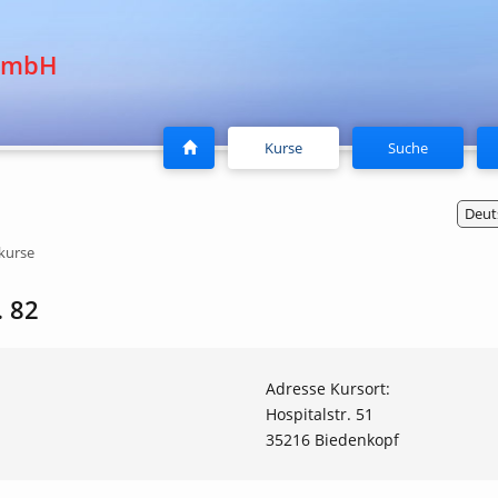
GmbH
(current)
Kurse
Suche
Deut
kurse
. 82
Adresse Kursort:
Hospitalstr. 51
35216 Biedenkopf