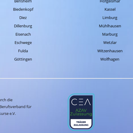
Bensheim
Hofgeismar
Biedenkopf
Kassel
Diez
Limburg
Dillenburg
Mühlhausen
Eisenach
Marburg
Eschwege
Wetzlar
Fulda
Witzenhausen
Göttingen
Wolfhagen
urch die
Berufsverband für
urse e.V.