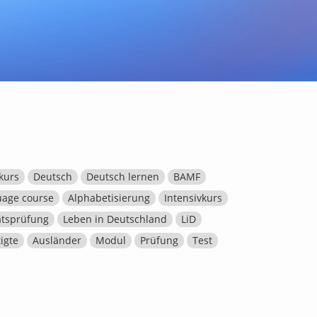
kurs
Deutsch
Deutsch lernen
BAMF
age course
Alphabetisierung
Intensivkurs
katsprüfung
Leben in Deutschland
LiD
igte
Ausländer
Modul
Prüfung
Test