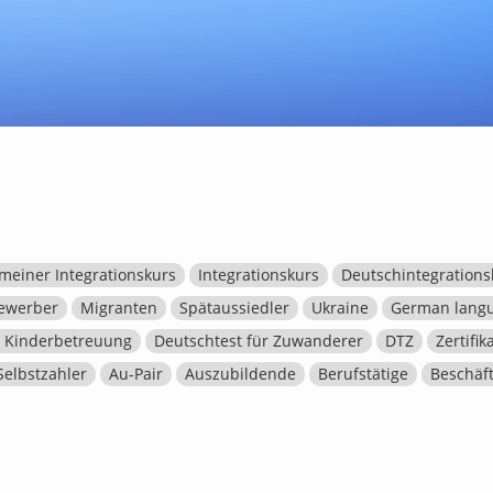
meiner Integrationskurs
Integrationskurs
Deutschintegrations
ewerber
Migranten
Spätaussiedler
Ukraine
German langu
t Kinderbetreuung
Deutschtest für Zuwanderer
DTZ
Zertifi
Selbstzahler
Au-Pair
Auszubildende
Berufstätige
Beschäft