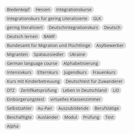
Biedenkopf
Hessen
Integrationskurse
Integrationskurs für gering Literalisierte
GLK
gering literalisiert
Deutschintegrationskurs
Deutsch
Deutsch lernen
BAMF
Bundesamt für Migration und Flüchtlinge
Asylbewerber
Migranten
Spätaussiedler
Ukraine
German language course
Alphabetisierung
Intensivkurs
Elternkurs
Jugendkurs
Frauenkurs
Kurs mit Kinderbetreuung
Deutschtest für Zuwanderer
DTZ
Zertifikatsprüfung
Leben in Deutschland
LiD
Einbürgerungstest
virtuelles Klassenzimmer
Selbstzahler
Au-Pair
Auszubildende
Berufstätige
Beschäftigte
Ausländer
Modul
Prüfung
Test
Alpha