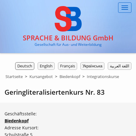
Toggl
navig
SPRACHE & BILDUNG GmbH
Gesellschaft für Aus- und Weiterbildung
Deutsch
English
Français
Українська
اللغة العربية
>
>
>
Startseite
Kursangebot
Biedenkopf
Integrationskurse
Geringliteralisiertenkurs Nr. 83
Geschäftsstelle:
Biedenkopf
Adresse Kursort:
Schulstraße 5