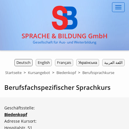
Toggl
navig
SPRACHE & BILDUNG GmbH
Gesellschaft für Aus- und Weiterbildung
Deutsch
English
Français
Українська
اللغة العربية
>
>
>
Startseite
Kursangebot
Biedenkopf
Berufssprachkurse
Berufsfachspezifischer Sprachkurs
Geschäftsstelle:
Biedenkopf
Adresse Kursort:
Hospitalstr. 51