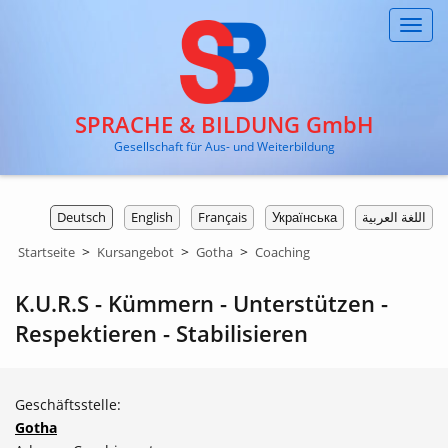
Toggl
navig
SPRACHE & BILDUNG GmbH
Gesellschaft für Aus- und Weiterbildung
Deutsch
English
Français
Українська
اللغة العربية
>
>
>
Startseite
Kursangebot
Gotha
Coaching
K.U.R.S - Kümmern - Unterstützen -
Respektieren - Stabilisieren
Geschäftsstelle:
Gotha