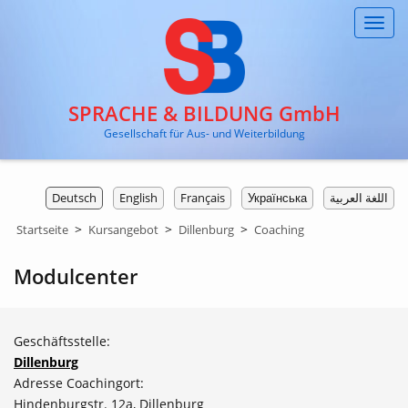
Toggl
navig
SPRACHE & BILDUNG GmbH
Gesellschaft für Aus- und Weiterbildung
Deutsch
English
Français
Українська
اللغة العربية
>
>
>
Startseite
Kursangebot
Dillenburg
Coaching
Modulcenter
Geschäftsstelle:
Dillenburg
Adresse Coachingort:
Hindenburgstr. 12a, Dillenburg