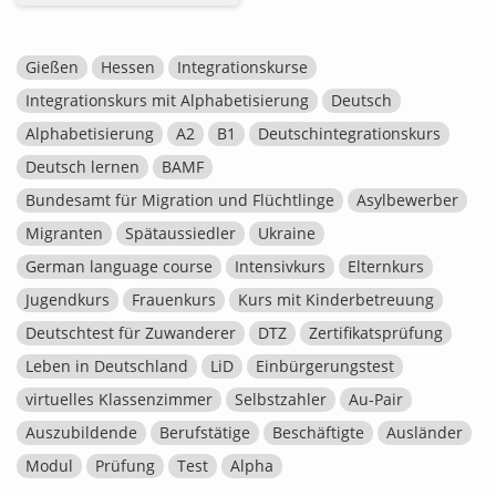
Gießen
Hessen
Integrationskurse
Integrationskurs mit Alphabetisierung
Deutsch
Alphabetisierung
A2
B1
Deutschintegrationskurs
Deutsch lernen
BAMF
Bundesamt für Migration und Flüchtlinge
Asylbewerber
Migranten
Spätaussiedler
Ukraine
German language course
Intensivkurs
Elternkurs
Jugendkurs
Frauenkurs
Kurs mit Kinderbetreuung
Deutschtest für Zuwanderer
DTZ
Zertifikatsprüfung
Leben in Deutschland
LiD
Einbürgerungstest
virtuelles Klassenzimmer
Selbstzahler
Au-Pair
Auszubildende
Berufstätige
Beschäftigte
Ausländer
Modul
Prüfung
Test
Alpha