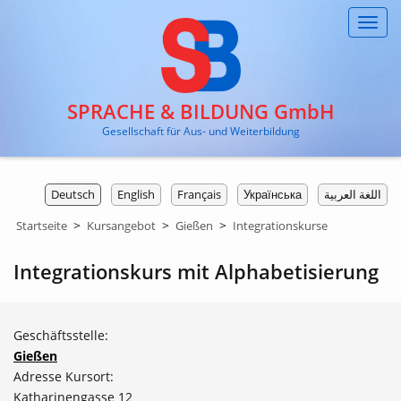
Toggl
navig
SPRACHE & BILDUNG GmbH
Gesellschaft für Aus- und Weiterbildung
Deutsch
English
Français
Українська
اللغة العربية
>
>
>
Startseite
Kursangebot
Gießen
Integrationskurse
Integrationskurs mit Alphabetisierung
Geschäftsstelle:
Gießen
Adresse Kursort:
Katharinengasse 12