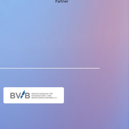
Partner
Hann. Münden
Hofgeismar
Kassel
Limburg
Mühlhausen
Marburg
Wetzlar
Witzenhausen
Wolfhagen