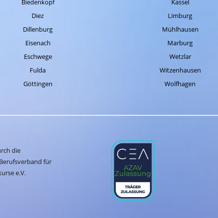
Biedenkopf
Kassel
Diez
Limburg
Dillenburg
Mühlhausen
Eisenach
Marburg
Eschwege
Wetzlar
Fulda
Witzenhausen
Göttingen
Wolfhagen
urch die
Berufsverband für
urse e.V.