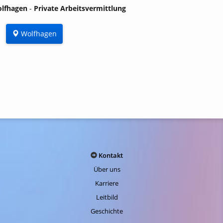
Bad Hersfeld
lfhagen
-
Private Arbeitsvermittlung
Bad Langensalza
Wolfhagen
Bad Sooden Allendorf
Bensheim
Biedenkopf
Diez
Dillenburg
Eisenach
Eschwege
Kontakt
Fulda
Über uns
Göttingen
Karriere
Leitbild
Gießen
Geschichte
Gotha