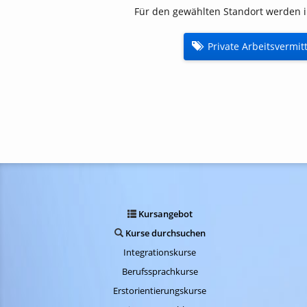
Integrationskurse
Für den gewählten Standort werden i
Berufssprachkurse
Private Arbeitsvermit
Erstorientierungskurs
Weitere Deutschkurse
Coaching
Weiterbildung
Private Arbeitsvermitt
Sonstiges
Kursangebot
Kurse durchsuchen
Integrationskurse
Berufssprachkurse
Erstorientierungskurse