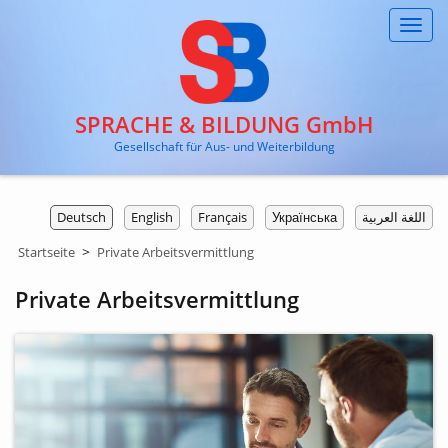
Toggl
navig
SPRACHE & BILDUNG GmbH
Gesellschaft für Aus- und Weiterbildung
Deutsch
English
Français
Українська
اللغة العربية
>
Startseite
Private Arbeitsvermittlung
Private Arbeitsvermittlung