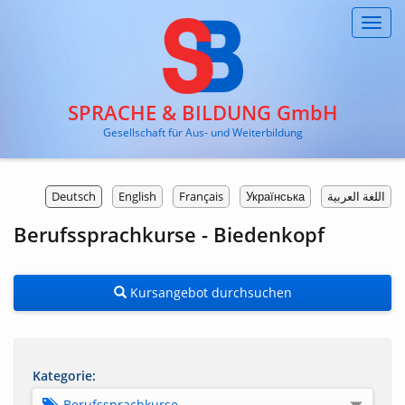
Toggl
navig
SPRACHE & BILDUNG GmbH
Gesellschaft für Aus- und Weiterbildung
Deutsch
English
Français
Українська
اللغة العربية
Berufssprachkurse - Biedenkopf
Kursangebot durchsuchen
Kategorie:
Berufssprachkurse