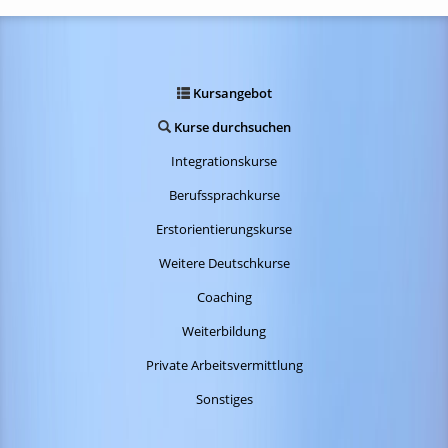
Fulda
Göttingen
Kursangebot
Gießen
Kurse durchsuchen
Gotha
Integrationskurse
Hann. Münden
Berufssprachkurse
Hofgeismar
Erstorientierungskurse
Kassel
Weitere Deutschkurse
Limburg
Coaching
Mühlhausen
Weiterbildung
Marburg
Private Arbeitsvermittlung
Wetzlar
Sonstiges
Witzenhausen
Wolfhagen