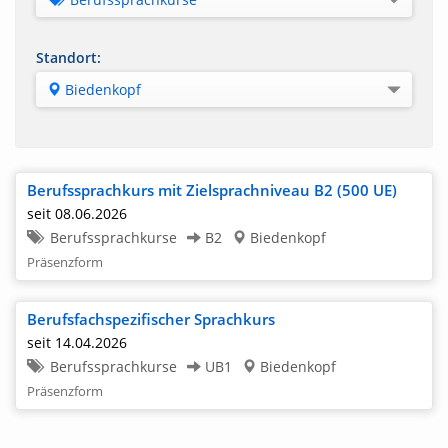
Alle Kategorien
Standort:
Integrationskurse
Biedenkopf
Berufssprachkurse
Alle Standorte
Erstorientierungskurse
Bad Hersfeld
Weitere Deutschkurse
Berufssprachkurs mit Zielsprachniveau B2 (500 UE)
Bad Langensalza
Coaching
seit 08.06.2026
Bad Sooden Allendorf
Berufssprachkurse
B2
Biedenkopf
Weiterbildung
Präsenzform
Bensheim
Private Arbeitsvermittlung
Biedenkopf
Sonstiges
Berufsfachspezifischer Sprachkurs
Diez
seit 14.04.2026
Berufssprachkurse
UB1
Biedenkopf
Dillenburg
Präsenzform
Eisenach
Eschwege