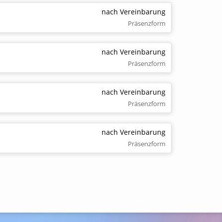
Bad Hersfeld
nach Vereinbarung
Bad Langensalza
Präsenzform
Bad Sooden Allendorf
nach Vereinbarung
Bensheim
Präsenzform
Biedenkopf
nach Vereinbarung
Diez
Präsenzform
Dillenburg
Eisenach
nach Vereinbarung
Präsenzform
Eschwege
Fulda
Göttingen
Gießen
Gotha