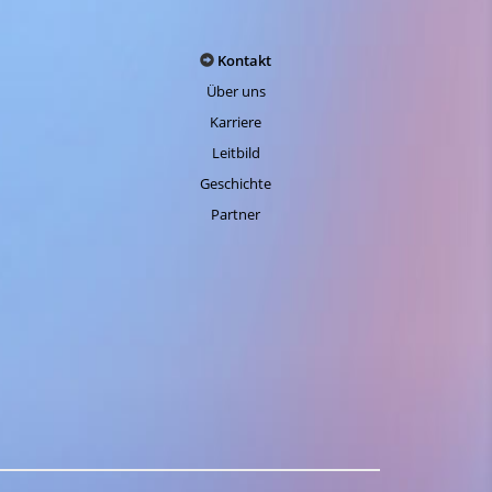
Hann. Münden
Hofgeismar
Kontakt
Über uns
Kassel
Karriere
Limburg
Leitbild
Mühlhausen
Geschichte
Marburg
Partner
Wetzlar
Witzenhausen
Wolfhagen